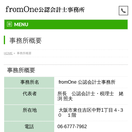
MENU
事務所概要
HOME
»
事務所概要
事務所概要
事務所名
fromOne 公認会計士事務所
代表者
所長 公認会計士・税理士 姥
渕 照夫
所在地
大阪市東住吉区中野1丁目４-３
０ １階
電話
06-6777-7962