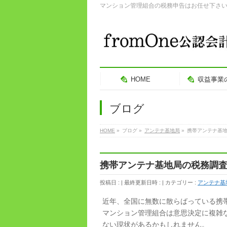
マンション管理組合の税務申告はお任せ下さ
HOME
収益事業
ブログ
HOME
»
ブログ
»
アンテナ基地局
»
携帯アンテナ基
携帯アンテナ基地局の税務調
投稿日 :
最終更新日時 :
カテゴリー :
アンテナ基
近年、全国に無数に散らばっている携
マンション管理組合は意思決定に複雑
ない現状があるかもしれません。