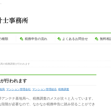
い。
の種類
税務申告の流れ
よくあるお問合せ
無料相
地局の税務調査が行われます
査が行われます
地局
,
マンション管理会社
,
マンション管理組合
,
税務調査
帯アンテナ基地局へ、税務調査のメスが次々と入っています。
な段階が必要なので、なかなか税務申告に踏み切ることができ